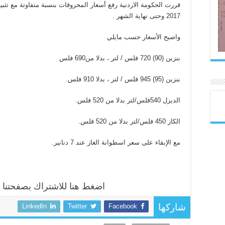
2017 وحتى نهاية الشهر .
واصبح الأسعار حسب مايلي
بنزين (90) 720 فلس / لتر ، بدلا من690 فلس
بنزين (95) 945 فلس / لتر ، بدلا 910 فلس.
الديزل 540فلس/لتر بدلا من 520 فلس.
الكاز 450 فلس/لتر بدلا من 520 فلس.
مع الإبقاء على سعر اسطوانة الغاز عند 7 دنانير
.
اضغط هنا للاشتراك بصفحتنا
LinkedIn
Twitter
Facebook
شاركها