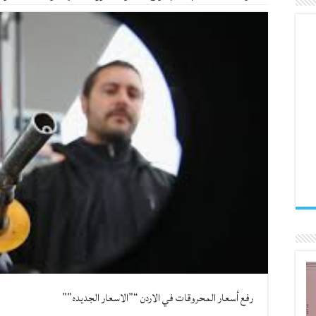
رفع أسعار المحروقات في الاردن “”الاسعار الجديده””