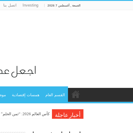
Investing
اتصل بنا
الجمعة , أغسطس 7 2026
القسم العام
همسات إقتصادية
موظ
كأس العالم 2026: “ثمن الحلم” بالأرقام.. وتحدي رحلة “النشامى” الباهظة!
VIDEO: The Forex Casino
أخبار عاجلة