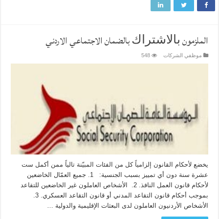
الملزمون ﺑﺎﻻﺷﺘﺮﺍﻙ بالضمان الاجتماعي الاردني
موظفي الشركات
548
يخضع لأحكام القانون إلزامياً كل من الفئات المبيّنة تالياً ممن أكمل ست
عشرة سنة دون أي تمييز بسبب الجنسية: 1. جميع العمّال الخاضعين
لأحكام قانون العمل النافذ. 2. الأشخاص العاملون غير الخاضعين للتقاعد
بموجب أحكام قانون التقاعد المدني أو قانون التقاعد العسكري. 3.
الأشخاص الأردنيون العاملون لدى البعثات الإقليمية والدولية …