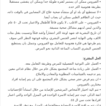
• الفيروس ممكن ان يستمر لفتره طويلة جدا ويمكن ان يتفشى مستقبلا
بطريقة هجومية اكثر حده.
• لا تستطيع أي بلد او أي منشآه صحية علاج كل المصابين في بالوقت ذاته،
حيث ان الطاقم الطبي ممكن ان يصاب أيضا.
• الفيروس – على الاغلب ـ لا يكون قاتلاً للأطفال والاعمار تحت ال ٥٠ عام
والذين ليس لديهم مشاكل صحية مسبقة.
ان تاريخ البشرية قد شهد اوبئة اكثر انتشاراً واشد فتكاً وتسببت بقتل مئات
الالف، وفي النهاية انتصر الجنس البشري، وعليه فوجهة النظر التي سوف
يتم طرحها هي فكرة هجومية للتعامل مع الفيروس، وتتمثل بان يستطيع
الجنس البشري اكتساب المناعة الذاتية نحو المرض.
الحل المقترح:
• العمل على التوعية التفصيلية للمرض وطريقة التعامل معه.
• العمل على زيادة مناعة المجتمع بشكل عام من خلال نظام غذائي معين
يتم تدعيمه بالفيتامينات المطلوبة والمعادن والاملاح.
• ان يتم فرض حجر صحي بشكل عام المجتمع على ان يتم إصابة افراد
مختارين بالفيروس.
• تتم الية اختيار الأشخاص المرشحين للإصابة من خلال استناداً للإحصائيات
انفة الذكر، حيث تتم إصابة الاسرة الواحدة في المنزل الواحد والتي اعمار
افرادها تحت سن ال ٤٥.
• ان تتم مراقبة الاسرة المصابة ومعالجتها في المنزل مع توفر الادوية