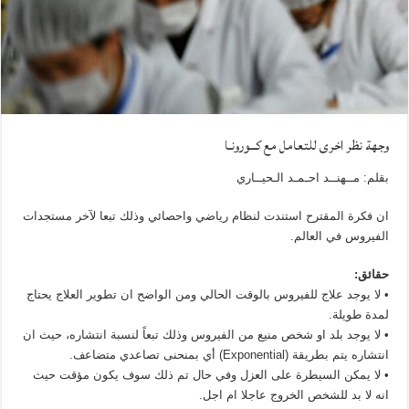
وجهة نظر اخرى للتعامل مع كــورونـا
بقلم: مــهنــد احـمـد الـحيــاري
ان فكرة المقترح استندت لنظام رياضي واحصائي وذلك تبعا لآخر مستجدات
الفيروس في العالم.
حقائق:
• لا يوجد علاج للفيروس بالوقت الحالي ومن الواضح ان تطوير العلاج يحتاج
لمدة طويلة.
• لا يوجد بلد او شخص منيع من الفيروس وذلك تبعاً لنسبة انتشاره، حيث ان
انتشاره يتم بطريقة (Exponential) أي بمنحنى تصاعدي متضاعف.
• لا يمكن السيطرة على العزل وفي حال تم ذلك سوف يكون مؤقت حيث
انه لا بد للشخص الخروج عاجلا ام اجل.