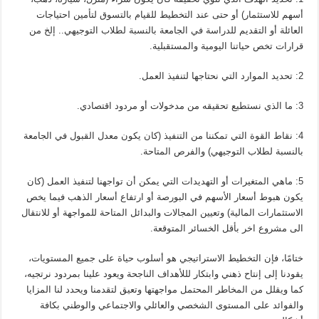
أسهم للاستثمار) أو حتى عند التخطيط للقيام بالتسوق لتأمين احتياجات
العائلة أو التقديم للدراسة في الجامعة بالنسبة لطلاب التوجيهي.. إلخ من
قرارات تخص حياتنا اليومية والمستقبلية.
2: تحديد الموارد التي نحتاجها لتنفيذ العمل.
3: ما الذي نستطيع تحقيقه من مدخولات أو مردود اقتصادي.
4: نقاط القوة التي تمكننا من التنفيذ (كان يكون معدل القبول في الجامعة
بالنسبة لطلاب التوجيهي) والفرص المتاحة.
5: ماهي المتغيرات أو التهديدات التي يمكن أن تواجهنا لتنفيذ العمل (كان
يكون هبوط أسعار الأسهم في البورصة أو ارتفاع أسعار الذهب فيما يخص
الاستثمارات المالية) وتعيين المجالات والبدائل المتاحة للمواجهة أو للانتقال
الى مشروع اخر بأقل الخسائر المتوقعة.
ختامًا، فإن التخطيط الاستراتيجي هو أسلوب حياة على جميع المستويات،
يقودنا إلى إنتاح ذهني وابتكار لللأهداف الناجحة ويعود علينا بمردود نرتجيه،
كما ويقلل من المخاطر المحتمل مواجهتها وتعيق لتقدمنا ويحدد لنا المزايا
والفوائد على المستوى الشخصي والعائلي والاجتماعي والوطني بكافة