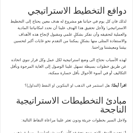
دوافع التخطيط الاستراتيجي
لذلك فان كل يوم في حياتنا هو مشروع له هدف معين يحتاج إلى التخطيط
الاستراتيجي؛ ولأجل تحقيق هذا الهدف علينا أن نحدد امكانياتنا المادية
والعملية لتحقيقه وأن نفكر بشكلٍ علمي ومقبول لإنجاح هذه الأهداف
والاستفادة المثلى منها بشكلٍ يمكننا من التقدم نحو غايات أكبر لتحسين
بيئتنا ومعيشتنا وراحتنا.
لهذه الأسباب نحتاج الى وضع استراتيجية لكل عمل وكل قرار ننوي اتخاذه
عن طريق خطوات بسيطة تسهل علينا الوصول إلى الغاية المرجوة وبأقل
التكاليف أو في أسوء الأحوال بأقل خسارة ممكنة،
اقرأ أيضًا:
هل استثمر في الذهب او البتكوين او النفط (التداول)؟
مبادئ التخطيطات الاستراتيجية
الناجحة
ولاجل السير بخطوات جريئة ودون تعثر علينا مراعاة النقاط التالية:
1: تحديد الهدف الذي ننوي تحقيقه كأن يكون شراء (منزل، سيارة، ذهب،