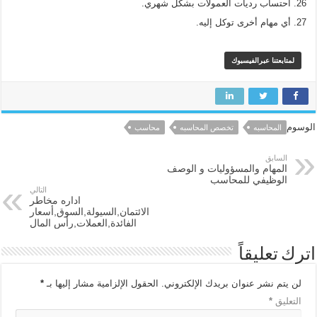
احتساب رديات العمولات بشكل شهري.
أي مهام أخرى توكل إليه.
لمتابعتنا عبرالفيسبوك
الوسوم
المحاسبه
تخصص المحاسبه
محاسب
السابق
المهام والمسؤوليات و الوصف
الوظيفي للمحاسب
التالي
اداره مخاطر
الائتمان,السيولة,السوق,أسعار
الفائدة,العملات,رأس المال
اترك تعليقاً
لن يتم نشر عنوان بريدك الإلكتروني.
الحقول الإلزامية مشار إليها بـ
*
التعليق
*