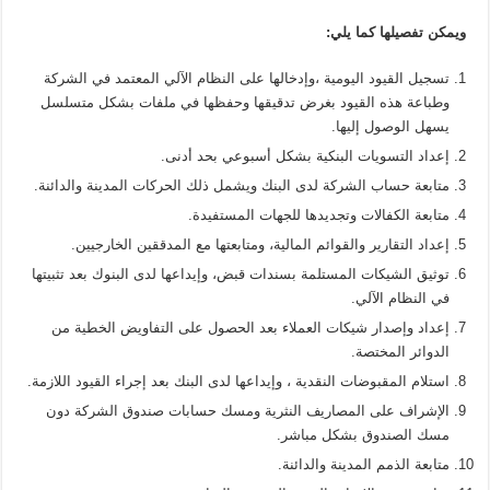
ويمكن تفصيلها كما يلي:
تسجيل القيود اليومية ،وإدخالها على النظام الآلي المعتمد في الشركة
وطباعة هذه القيود بغرض تدقيقها وحفظها في ملفات بشكل متسلسل
يسهل الوصول إليها.
إعداد التسويات البنكية بشكل أسبوعي بحد أدنى.
متابعة حساب الشركة لدى البنك ويشمل ذلك الحركات المدينة والدائنة.
متابعة الكفالات وتجديدها للجهات المستفيدة.
إعداد التقارير والقوائم المالية، ومتابعتها مع المدققين الخارجيين.
توثيق الشيكات المستلمة بسندات قبض، وإيداعها لدى البنوك بعد تثبيتها
في النظام الآلي.
إعداد وإصدار شيكات العملاء بعد الحصول على التفاويض الخطية من
الدوائر المختصة.
استلام المقبوضات النقدية ، وإيداعها لدى البنك بعد إجراء القيود اللازمة.
الإشراف على المصاريف النثرية ومسك حسابات صندوق الشركة دون
مسك الصندوق بشكل مباشر.
متابعة الذمم المدينة والدائنة.