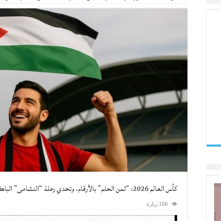
كأس العالم 2026: “ثمن الحلم” بالأرقام.. وتحدي رحلة “النشامى” الباهظة!
166 زيارة