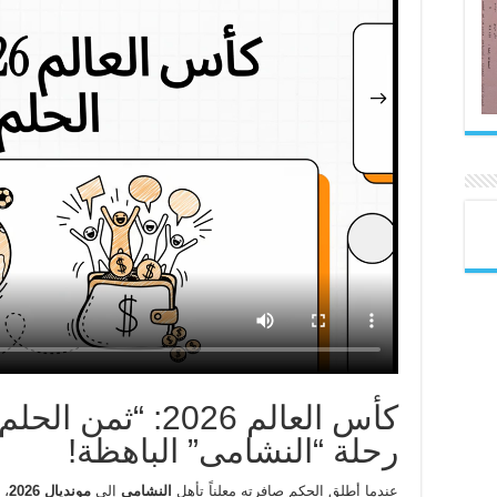
كأس العالم 2026: “ث
رحلة “النشامى” الباهظة!
عندما أطلق الحكم صافرته معلناً تأهل
النشامى
إلى
مونديال 2026
، 