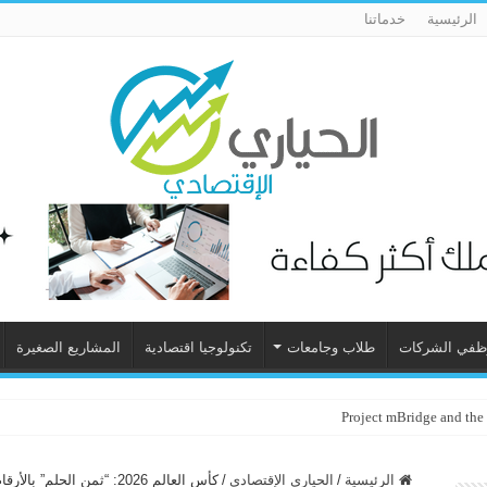
الرئيسية
خدماتنا
ظفي الشركات
طلاب وجامعات
تكنولوجيا اقتصادية
المشاريع الصغيرة
Project mBridge and the
الرئيسية
/
الحياري الإقتصادي
/
كأس العالم 2026: “ثمن الحلم” بالأرقام.. وتحدي رحلة “النشامى” الباهظة!