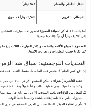
التنقل الداخلي والطعام
573 ديناراً
الإجمالي التقريبي
2,520 ديناراً فما فوق
أما بالنسبة لـ
تذاكر الضيافة المميزة
لحضور ثلاث مباريات للنشامى ف
إلى
4,785 ديناراً أردنياً
($6,750 دولار)!
كما ذكرنا حسب التطورات وارتفاعات الاسعار
التحديات اللوجستية: سباق ضد الزم
إن دفع “ثمن الحلم” لا يقتصر على المال، بل يشمل التغلب على تحد
عقبة التأشيرة (الفيزا):
لا يمكن للمشجع الأردني البدء بأي حجز جد
وكندا والمكسيك، وهي عملية تتطلب وقتاً طويلاً ومقابلة شخصية.
التنقل بين الولايات:
يلعب المنتخب الأردني مبارياته في مدن متب
حجوزات طيران داخلية إضافية باهظة وتنسيقاً دقيقاً للوقت.
تأمين الإقامة المبكر:
المنافسة على الغرف الفندقية في مدن المو