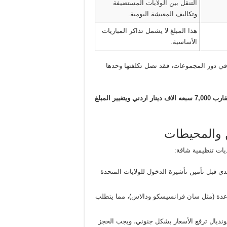
التنقل بين الولايات المستضيفة
وتكاليف المعيشة اليومية.
هذا المبلغ لا يشمل تذاكر المباريات
الأساسية.
ي دور المجموعات، فقد تصل تكلفتها وحدها
المجموع المتوقع للأقامه والتنقلات وتذاكر المباريات الثلاث يبلغ ما يقارب 7,000 سبعه الاف دينار اردني ويتغيير المبلغ
ن والمحيطات
يات تنظيمية شاقة:
ي قبل تأمين تأشيرة الدخول للولايات المتحدة
اعدة (مثل سان فرانسيسكو ودالاس)، مما يتطلب
نديال ترفع الأسعار بشكل جنوني، ويجب الحجز