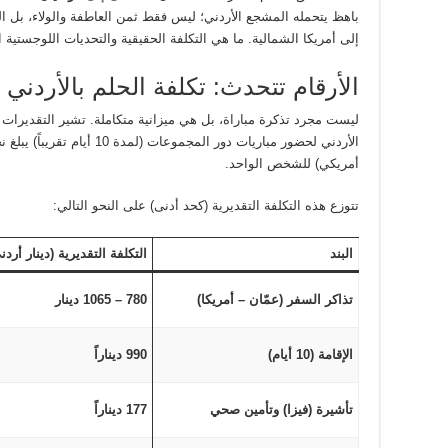
باهظ يتحمله المشجع الأردني؛ ليس فقط ثمن العاطفة والولاء، بل ال
إلى أمريكا الشمالية. ما هي التكلفة الحقيقية والتحديات اللوجستية 
الأرقام تتحدث: تكلفة الحلم بالأردني و
ليست مجرد تذكرة مباراة، بل هي ميزانية متكاملة. تشير التقديرات ا
الأردني لحضور مباريات دور المجموعات (لمدة 10 أيام تقريباً) يبلغ نحو
أمريكي) للشخص الواحد.
تتوزع هذه التكلفة التقديرية (كحد أدنى) على النحو التالي:
البند
التكلفة التقديرية (دينار أردن
تذاكر السفر (عمّان – أمريكا)
780 – 1065 دينار
الإقامة (10 أيام)
990 ديناراً
تأشيرة (فيزا) وتأمين صحي
177 ديناراً