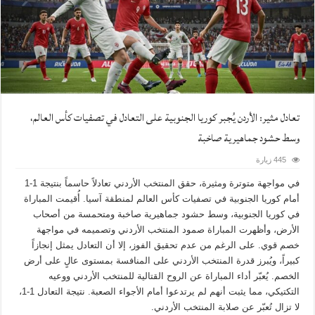
تعادل مثير: الأردن يُجبر كوريا الجنوبية على التعادل في تصفيات كأس العالم،
وسط حشود جماهيرية صاخبة
445 زيارة
في مواجهة متوترة ومثيرة، حقق المنتخب الأردني تعادلاً حاسماً بنتيجة 1-1
أمام كوريا الجنوبية في تصفيات كأس العالم لمنطقة آسيا. أُقيمت المباراة
في كوريا الجنوبية، وسط حشود جماهيرية صاخبة ومتحمسة من أصحاب
الأرض، وأظهرت المباراة صمود المنتخب الأردني وتصميمه في مواجهة
خصم قوي. على الرغم من عدم تحقيق الفوز، إلا أن التعادل يمثل إنجازاً
كبيراً، ويُبرز قدرة المنتخب الأردني على المنافسة بمستوى عالٍ على أرض
الخصم. يُعبّر أداء المباراة عن الروح القتالية للمنتخب الأردني ووعيه
التكتيكي، مما يثبت أنهم لم يرتدعوا أمام الأجواء الصعبة. نتيجة التعادل 1-1،
لا تزال تُعبّر عن صلابة المنتخب الأردني.