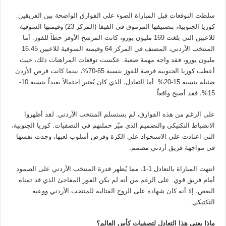
سلطت التوقعات قبل المباراة الضوء على الفوارق الواضحة بين الفريقين.
كوريا الجنوبية، بتصنيفها المرموق في الفيفا (المركز 23) وقيمتها السوقية
للاعبين التي بلغت 169 مليون يورو، كانت المرشح الأوفر حظاً للفوز. أما
المنتخب الأردني، المصنف في المركز 64 وقيمته السوقية للاعبين 16.45
مليون يورو، فقد واجه مهمة صعبة. عكست توقعات المراهنات ذلك، حيث
أعطت كوريا الجنوبية فرصة للفوز بنسبة 65-70%، بينما كانت فرص الأردن
ضئيلة بنسبة 15-20%. أما التعادل، الذي كان يُعتبر احتمالاً بعيداً بنسبة 10-
15%، فقد أصبح واقعاً.
على الرغم من هذه الفوارق، لم يستسلم المنتخب الأردني. لقد أظهروا
الانضباط التكتيكي والتصميم الذي ميّز حملتهم في التصفيات. كوريا الجنوبية،
التي اعتادت على الاستحواذ على الكرة وفرض أسلوب لعبها، وجدت نفسها
في مواجهة فريق أردني مصمم.
انتهت المباراة بالتعادل 1-1، مما يُظهر قدرة المنتخب الأردني على الصمود
أمام فريق قوي. على الرغم من أنه لم يكن الفوز المفاجئ الذي قد تمناه
البعض، إلا أنه كان شهادة على الروح القتالية للمنتخب الأردني ووعيه
التكتيكي.
ماذا يعني هذا التعادل لتصفيات كأس العالم؟