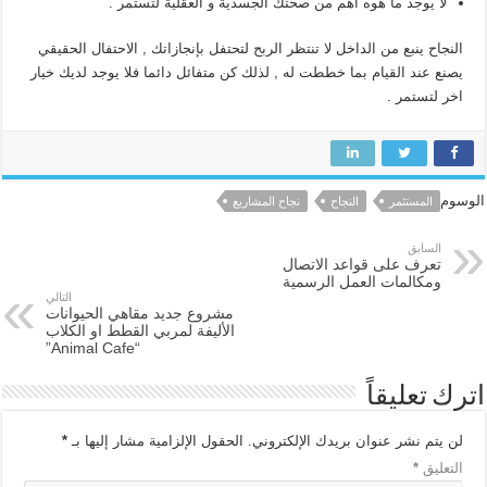
لا يوجد ما هوه اهم من صحتك الجسدية و العقلية لتستمر .
النجاح ينبع من الداخل لا تنتظر الربح لتحتفل بإنجازاتك , الاحتفال الحقيقي
يصنع عند القيام بما خططت له , لذلك كن متفائل دائما فلا يوجد لديك خيار
اخر لتستمر .
الوسوم
المستثمر
النجاح
نجاح المشاريع
السابق
تعرف على قواعد الاتصال
ومكالمات العمل الرسمية
التالي
مشروع جديد مقاهي الحيوانات
الأليفة لمربي القطط او الكلاب
“Animal Cafe”
اترك تعليقاً
لن يتم نشر عنوان بريدك الإلكتروني.
الحقول الإلزامية مشار إليها بـ
*
التعليق
*