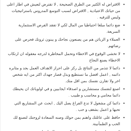
الاقتراض له الكثير من الطرق الصحيحة , لا تقترض لتعيش في اطار اعلى
من حياتك الاعتيادية , الاقتراض لسبب التوسع المدروس باستراتيجيات
وليس للترفيه .
ضع دائما مبلغا احتياطيا من المال لكي لا تفقد الفرص الاستثمارية
السريعة.
العملاء و الزبائن هم من يصنعون نجاحك و يبنون ثروتك فحرص على
رضائهم.
لا تخشى الوقوع في الاخطاء وتحمل المخاطرة لدرجه معقوله ان ارتكاب
الاخطاء يصنع النجاح
دائما لا تتذمر من النتائج بل ركز على احراز الاهداف العمل بجد و مثابره
دائمه , اعمل افضل ما تستطيع وبذل قصار جهدك اكثر من ايه شخص
اخر ولا تقارن نفسك بمن اقل منك.
اصنع لنفسك مستشارين و اصدقاء ايجابيين و في اولوياتك ان يحيطك
دائما محامي و محاسب و طبيب .
دائما كن مشغول لا تدع الفراغ يصل اليك , ابحث عن المشاريع التي
تحبها و اعمل بشغف و حب .
حافظ على عائلتك واهتم بمن حولك وصنه السعادة لزوجتك لتصنع لك
الحب و الطمأنينة.