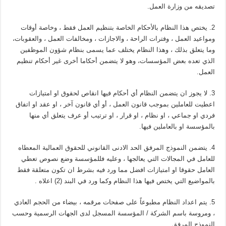
تصديقه من وزارة العمل.
2. يختص هذا النظام بالأحكام الخاصة بتنظيم العمل فقط ، وخاصة أوقات
ومواعيد العمل ، وفترات الراحة ، والاجازات ، ومخالفات العمل ، والعقوبات،
وما يتعلق بذلك ، وهذا النظام يختلف عما يسمى بنظام شؤون الموظفين
الذي تعده بعض المؤسسات، وهو لا يتضمن أحكاما أخرى غير أحكام تنظيم
العمل.
3. لا يجوز ان يتضمن النظام أي أحكام فيها انقاص لحقوق او امتيازات
اعطيت للعاملين بموجب قانون العمل ، أو أي قانون آخر ، او عقد او اتفاق
فردي او جماعي ، او نظام ، او قرار ، او ترتيب أو عرف يتعلق أي منها
بالمؤسسة او بالعاملين فيها.
4. يتضمن النموذج المرفق الحد الادنى القانوني للحقوق العمالية المعطاه
للعامل في المجالات التي يعالجها ، وعليه فللمؤسسة وضع نصوص تعطي
العامل حقوقا او امتيازات افضل مما ورد فيه بشرط ان تكون متعلقة فقط
بالمواضيع التي يختص فيها هذا النظام وكما ورد في البند (2) اعلاه .
5. يتم اعداد النظام مطبوعاً على صفحات مرقمه ، بيضاء من الحجم العادي
، ومروسة باسم الشركة / المؤسسة المسجل لدى الجهات الرسمية وحسب
النموذج المرفق.