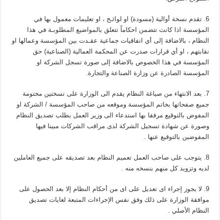
6. تقدم نسخة أوالية (مسودة) او لوائـح ، او تعليمات معمول بها في
المؤسسة اذا كانت تتضمن احكاماً تتعلق بالمواضيع المطلوبـة في هذا
النظام ، بالاضافة إلى أي اتفاقيات جماعية عقـدت بين المؤسسة وعمالها او
نقابتهم ، او أي قرارات صدرت عن المحكمة العمالية (الصناعية) حق
المؤسسة في هذا الخصوص بالاضافة إلى صورة تسجل الشركة او
المؤسسة الصادرة عن وزارة الصناعة والتجارة.
7. بعد الانتهاء من صياغة النظام يقدم الى الوزارة على نسختين مختومة
جميع صفحاتها بخاتم المؤسسة وموقعه من صاحب المؤسسة / الشركة او
المفوض بالتوقيع مرفقا بها استدعاء الى وزير العمل بطلب تصديق النظام
وصورة عن شهادة تسجيل الشركة لدى مراقب الشركات مبينا فيها
المفوضين بالتوقيع عنها .
8. يتوجب على صاحب العمل تعميم النظام بعد تصديقه على جميع العاملين
لديه وتزويد كل منهم بنسخه منه .
9. لا يجوز إجراء اى تعديل على اى من أحكام النظام إلا بعد الحصول على
موافقة الوزارة على ذلك وفق نفس الإجراءات المتبعة لغايات تصديق
النظام الأصلي .