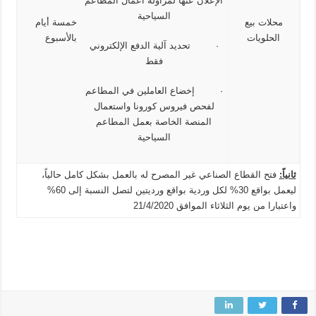
الإعلان عنها لمزاولة اعمال المطاعم
السياحية
محلات بيع
خمسة أيام
الحلويات
بالأسبوع
· تحديد آلية الدفع الإلكتروني
فقط
· إخضاع العاملين في المطاعم
لفحص فيروس كورونا واستعمال
المنصة الخاصة بعمل المطاعم
السياحية
ثانياً:
فتح القطاع الصناعي غير المصرح له بالعمل بشكل كامل حالياً،
ليعمل بواقع 30% لكل وردية بواقع ورديتين لتصل النسبة إلى 60%
واعتبارا من يوم الثلاثاء الموافق 21/4/2020