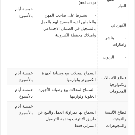
mehan.jo)
الغيار
خمسة أيام
· يشترط على صاحب المهن
بالأسبوع
·
والعاملين لديه المصرح لهم بالعمل
الكهربائي
بالتسجيل في الضمان الاجتماعي
وامتلاك محفظة الكترونية
· بناشر
واطارات
· الزيوت
السماح لمحلات بيع وصيانة أجهزة
خمسة أيام
قطاع الاتصالات
الكمبيوتر ولوازمها
بالأسبوع
وتكنولوجيا
السماح لمحلات بيع وصيانة الأجهزة
خمسة أيام
المعلومات
الخلوية ولوازمها
بالأسبوع
خمسة أيام
قطاع الألبسة
السماح لها بمزاولة العمل والبيع عن
بالأسبوع
والنوفيته
طريق الانترنت وخدمة التوصيل
والمجوهرات
المنزلي فقط