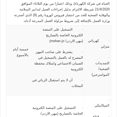
الجباة في شركة الكهرباء)، وذلك اعتبارا من يوم الثلاثاء الموافق
21/4/2020 شريطة الالتزام بدليل إجراءات العمل لتدابير السلامة
والوقاية الصحية للحد من انتشار فيروس كورونا رقم (9) الذي أصدرته
وزارة العمل بالإضافة إلى شروط مزاولة العمل المدرجة أدناه:
· التسجيل على المنصة
الكترونية الخاصة بالتصاريح
· كهربائي
(مهن.الاردن/ mehan.jo)
منزلي
خمسة أيام
· يشترط على صاحب المهن
بالأسبوع
·
المصرح له بالعمل بالتسجيل في
التمديدات
الضمان الاجتماعي وامتلاك محفظة
الصحية/
الكترونية
المواسرجي)
· أن لا يتم استقبال الزبائن في
المحلات
·
الميكانيكي
· التسجيل على المنصة الكترونية
الخاصة بالتصاريح (مهن.الاردن/
· قطع