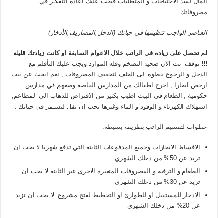
المال لسد الاحتياجات و المتطلبات فيجب عليك أعاده التفكير في
مصروفاتك .
العناصر الواجب تنظيمها في حياتك (الدخل,المصاريف,الأدخار)
لم تحصل على زياده في الراتب خلال الاعوام السابقة او كانت زيادتك قليله
!!!
توقف انت الان ضحيه التضخم وقله الموارد ويجب عليك التأقلم مع
الدخل و الرجوع خطوه الى الخلف لتخفيف المصروفات , نعم ابحث عن بيت
ارخص ايجارا , اخرج اطفالك من المدارس الخاصة وضعهم في مدارس
حكومية , الطعام في البيت اطيب بكثير من الاقتراض للذهاب الى المطاعم,
استهلاك الكهرباء و الوقود و الماء وغيرها يجب ان يقل لتستمر في حياتك ,
خطوات لتقسيم الراتب بطريقه بسيطة: –
الاقساط الايجارات وجميع المدفوعات الثابتة التي تدفع شهريا لا يجب ان
تزيد عن 50% من دخلك الشهري
الطعام و الترفيه و المصروفات المتغيرة الاخرى غير الثابتة لا يجب ان
تزيد عن 30% من دخلك الشهري
الادخار للمستقبل او للطوارئ او التخطيط لفتح مشروع لا يجب ان تزيد
عن 20% من دخلك الشهري