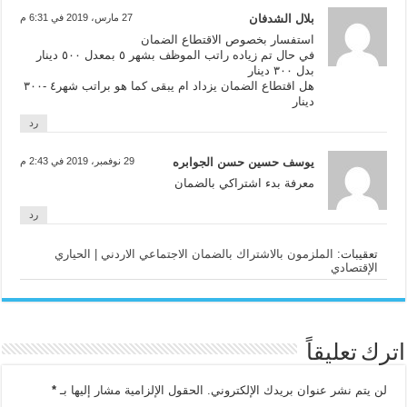
بلال الشدفان
27 مارس، 2019 في 6:31 م
استفسار بخصوص الاقتطاع الضمان
في حال تم زياده راتب الموظف بشهر ٥ بمعدل ٥٠٠ دينار
بدل ٣٠٠ دينار
هل اقتطاع الضمان يزداد ام يبقى كما هو براتب شهر٤ -٣٠٠
دينار
رد
يوسف حسين حسن الجوابره
29 نوفمبر، 2019 في 2:43 م
معرفة بدء اشتراكي بالضمان
رد
تعقيبات:
الملزمون ﺑﺎﻻﺷﺘﺮﺍﻙ بالضمان الاجتماعي الاردني | الحياري
الإقتصادي
اترك تعليقاً
لن يتم نشر عنوان بريدك الإلكتروني.
الحقول الإلزامية مشار إليها بـ
*