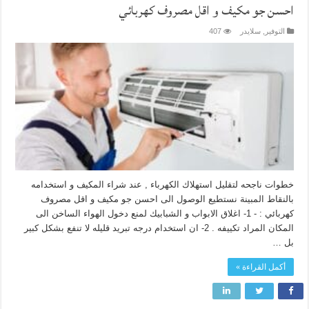
احسن جو مكيف و اقل مصروف ‏كهربائي
التوفير
,
سلايدر
407
خطوات ناجحه لتقليل استهلاك الكهرباء , عند شراء المكيف و استخدامه
بالنقاط المبينة نستطيع الوصول الى احسن جو مكيف و اقل مصروف
‏كهربائي : -‏ ‏1-‏ اغلاق الابواب و الشبابيك لمنع دخول الهواء الساخن الى
المكان المراد تكييفه .‏ ‏2-‏ ان استخدام درجه تبريد قليله لا تنفع بشكل كبير
بل …
أكمل القراءة »