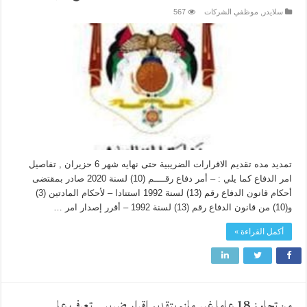
سلايدر
,
موظفي الشركات
567
تمديد مده تقديم الاقرارات الضريبية حتى نهايه شهر 6 حزيران , تفاصيل
امر الدفاع كما يلي : – أمر دفاع رقــــم (10) لسنة 2020 صادر بمقتضى
أحكام قانون الدفاع رقم (13) لسنة 1992 استنادا – لأحكام المادتين (3)
و(10) من قانون الدفاع رقم (13) لسنة 1992 – أقرر إصدار امر …
أكمل القراءة »
من تجاوز 18 عاما غير ملزم بتقديم إقرار ضريبي تعرف على