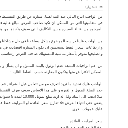
524 زيارة
من الواجب اتباع التالي عند النيه لقتناء سياره عن طريق التقسيط ف
في مضامينها التي من الممكن ان تكبد صاحب القرض مبالغ عاليه فأنه
المرجوه من اقتناء السياره و بين التكاليف التي سوف يتكبدها من هذه
من الواجب علينا دراسه الموضوع بشكل يساعدنا في حل مشاكلنا و لس
و ارتفاعات اسعار النفط يستحسن ان تكون السياره اقتصاديه في م
و تصليحها متوفر بأسعار مناسبه للمستهلك صاحب القرض زتتناسب م
من اهم الواجبات المتبعه عدم الوثوق بالبنك الممول و ان يسأل و 
الممكن الأقتراض منها وتكون المقارنه حسب النقاط التاليه : –
الواجب عليك تحديد ما تريد لتعرف مع من تتعامل قبل الشراء , قم ب
حدد المبلغ الموول و الفتره و على هذا الاساس سوف تعرف القسط 
مثلا اذهب الى ا
ينقص حتى انتهاء القرض فلا تقارن سعر الفائده او المرابحه فقط ف
عليك عمولات اخرى .
سعر المرابحه الفائده .
نوع الفائده ثابته او متناقصه .