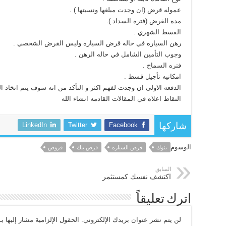
عموله قرض (ان وجدت مبلغها ونسبتها ) .
مده القرض (فتره السداد ).
القسط الشهري .
رهن السياره في حاله قرض السياره وليس القرض الشخصي .
وجوب التأمين الشامل في حاله الرهن .
فتره السماح .
امكانيه تأجيل قسط .
الدفعه الاولى ان وجدت لفهم اكثر و التأكد من انه سوف يتم اتخاذ
النقاط اعلاه في المقالات القادمه انشاء الله
LinkedIn
Twitter
Facebook
شاركها
الوسوم
بنوك
قرض السياره
قرض بنك
قروض
السابق
اكتشف نفسك كمستثمر
اترك تعليقاً
لن يتم نشر عنوان بريدك الإلكتروني.
الحقول الإلزامية مشار إليها بـ