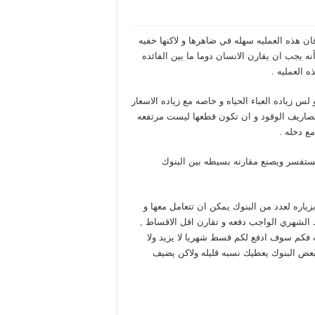
ان هذه العمليه سهله في ضاهرها و لاكنها خفيه
 يجب ان يقارن الانسان دوما ما بين الفائده
 العمليه .
 زياده العباء الحياه و خاصه مع زياده الاسعار
صاريف الوقود و ان تكون قطعها ليست مرتفعه
ع دخله .
يستفسر ويصنع مقارنه بسيطه بين البنوك
زياره لعدد من البنوك يمكن ان تتعامل معها و
الشهري الواجب دفعه و تقارن اقل الاقساط ,
لبنك وقل له اريد مبلغ تمويل 10,000 لمده 5 سنوات فكم سوف ادفع لكم قسط شهريا لا يزيد ولا
بعض البنوك يعطيك نسبه قليله ولاكن يضيف